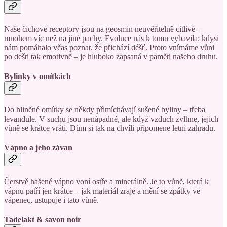
Naše čichové receptory jsou na geosmin neuvěřitelně citlivé –
mnohem víc než na jiné pachy. Evoluce nás k tomu vybavila: kdysi
nám pomáhalo včas poznat, že přichází déšť. Proto vnímáme vůni
po dešti tak emotivně – je hluboko zapsaná v paměti našeho druhu.
Bylinky v omítkách
Do hliněné omítky se někdy přimíchávají sušené byliny – třeba
levandule. V suchu jsou nenápadné, ale když vzduch zvlhne, jejich
vůně se krátce vrátí. Dům si tak na chvíli připomene letní zahradu.
Vápno a jeho závan
Čerstvě hašené vápno voní ostře a minerálně. Je to vůně, která k
vápnu patří jen krátce – jak materiál zraje a mění se zpátky ve
vápenec, ustupuje i tato vůně.
Tadelakt & savon noir