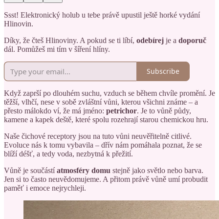
Ssst! Elektronický holub u tebe právě upustil ještě horké vydání
Hlinovin.
Díky, že čteš Hlinoviny. A pokud se ti líbí,
odebírej
je a
doporuč
dál. Pomůžeš mi tím v šíření hlíny.
Subscribe
Když zaprší po dlouhém suchu, vzduch se během chvíle promění. Je
těžší, vlhčí, nese v sobě zvláštní vůni, kterou všichni známe – a
přesto málokdo ví, že má jméno:
petrichor
. Je to vůně půdy,
kamene a kapek deště, které spolu rozehrají starou chemickou hru.
Naše čichové receptory jsou na tuto vůni neuvěřitelně citlivé.
Evoluce nás k tomu vybavila – dřív nám pomáhala poznat, že se
blíží déšť, a tedy voda, nezbytná k přežití.
Vůně je součástí
atmosféry
domu
stejně jako světlo nebo barva.
Jen si to často neuvědomujeme. A přitom právě vůně umí probudit
paměť i emoce nejrychleji.