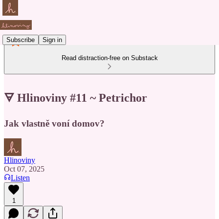
Subscribe
Sign in
Read distraction-free on Substack
🜃 Hlinoviny #11 ~ Petrichor
Jak vlastně voní domov?
Hlinoviny
Oct 07, 2025
Listen
1