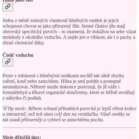
Jedna z méně známých vlastností hliněných omítek je jejich
schopnost chovat se jako přirozený filtr. Jemné částice jílu mají
obrovský specifický povrch – to znamená, že dokážou na sebe vázat
molekuly z okolního vzduchu. A nejde jen o vlhkost, ale i o pachy a
různé chemické látky.
Čistič vzduchu
Proto v místnosti s hliněnými omítkami necítíš tak silně zbytky
vaření, kouř nebo zatuchlinu. Hlína je umí pohltit a postupně
neutralizovat. Některé studie dokonce potvrzují, že jíl váže i
formaldehyd a těkavé organické sloučeniny, které se běžně uvolňují
z nábytku či podlah.
💡
Tip navíc:
Během schnutí přírodních povrchů je lepší větrat krátce
a intenzivně, než mít okno celý den na ventilačku. Vůně omítky se
tak usadí přirozeněji a vyhneš se zatuchlému pocitu.
Moje dřívější tipy: