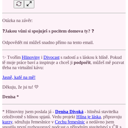
Otázka na závěr:
❓
Jakou vůni si spojuješ s pocitem domova ty?
❓
Odpovědět mi můžeš snadno přímo na tento email.
✨ Tvořím
Hlinoviny
i
Divocast
s radostí a s láskou k hlíně. Pokud
tě moje práce baví a inspiruje a chceš ji
podpořit
, můžeš mě pozvat
třeba na virtuální kávu:
Jasně, kafé na mě!
Děkuju, že jsi tu! 💛
Denisa *
* Hlinoviny jsem poslala já -
Denisa Divoká
- hliněná stavitelka
celoživotně s hlínou spjatá. Vedu projekt
Hlína je láska
, připravuju
kurzy
, sdružuju řemeslnice v
Cechu řemeslnic
a nedávno jsem
spustila první rozhovorový podcast o přírodním stavitelství v ČR s