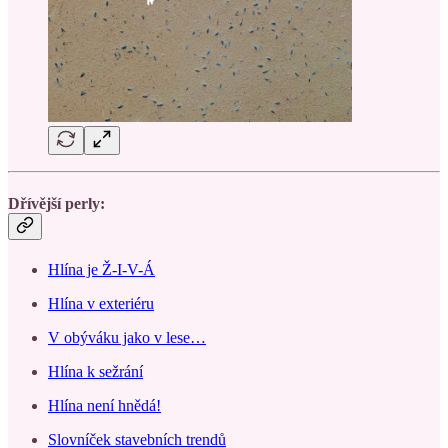
Dřívější perly:
Hlína je Ž-I-V-Á
Hlína v exteriéru
V obýváku jako v lese…
Hlína k sežrání
Hlína není hnědá!
Slovníček stavebních trendů