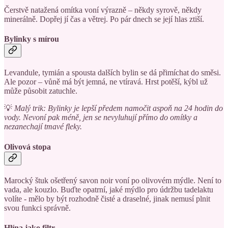
Čerstvě natažená omítka voní výrazně – někdy syrově, někdy
minerálně. Dopřej jí čas a větrej. Po pár dnech se její hlas ztiší.
Bylinky s mírou
Levandule, tymián a spousta dalších bylin se dá přimíchat do směsi.
Ale pozor – vůně má být jemná, ne vtíravá. Hrst potěší, kýbl už
může působit zatuchle.
💡
Malý trik: Bylinky je lepší předem namočit aspoň na 24 hodin do
vody. Nevoní pak méně, jen se nevyluhují přímo do omítky a
nezanechají tmavé fleky.
Olivová stopa
Marocký štuk ošetřený savon noir voní po olivovém mýdle. Není to
vada, ale kouzlo. Buďte opatrní, jaké mýdlo pro údržbu tadelaktu
volíte - mělo by být rozhodně čisté a draselné, jinak nemusí plnit
svou funkci správně.
Hlína jako filtr