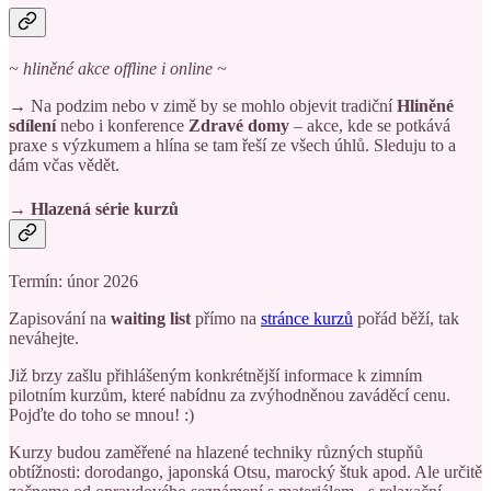
~ hliněné akce offline i online ~
→ Na podzim nebo v zimě by se mohlo objevit tradiční
Hliněné
sdílení
nebo i konference
Zdravé domy
– akce, kde se potkává
praxe s výzkumem a hlína se tam řeší ze všech úhlů. Sleduju to a
dám včas vědět.
→ Hlazená série kurzů
Termín: únor 2026
Zapisování na
waiting list
přímo na
stránce kurzů
pořád běží, tak
neváhejte.
Již brzy zašlu přihlášeným konkrétnější informace k zimním
pilotním kurzům, které nabídnu za zvýhodněnou zaváděcí cenu.
Pojďte do toho se mnou! :)
Kurzy budou zaměřené na hlazené techniky různých stupňů
obtížnosti: dorodango, japonská Otsu, marocký štuk apod. Ale určitě