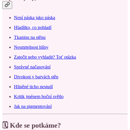
Není páska jako páska
Hladítko, co pohladí
Tkaninu na stěnu
Nesmrtelnost hlíny
Zatočit nebo vyhladit? Toť otázka
Správné načasování
Divokost v barvách stěn
Hliněné ticho nestudí
Kritik jménem boční světlo
Jak na pigmentování
🗓️ Kde se potkáme?