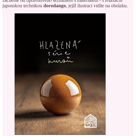
začneme od opravdového seznámení s materiálem - s relaxační
japonskou technikou
dorodango
, jejíž ilustraci vidíte na obrázku.