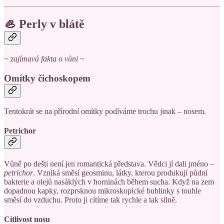
🦪 Perly v blátě
~ zajímavá fakta o vůni ~
Omítky čichoskopem
Tentokrát se na přírodní omítky podíváme trochu jinak – nosem.
Petrichor
Vůně po dešti není jen romantická představa. Vědci jí dali jméno –
petrichor
. Vzniká směsí geosminu, látky, kterou produkují půdní
bakterie a olejů nasáklých v horninách během sucha. Když na zem
dopadnou kapky, rozprsknou mikroskopické bublinky s touhle
směsí do vzduchu. Proto ji cítíme tak rychle a tak silně.
Citlivost nosu