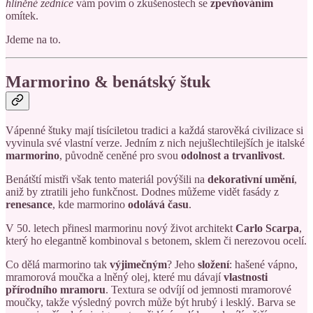
hliněné zednice
vám povím o zkušenostech se
zpevňováním
omítek.
Jdeme na to.
Marmorino & benátský štuk
Vápenné štuky mají tisíciletou tradici a každá starověká civilizace si
vyvinula své vlastní verze. Jedním z nich nejušlechtilejších je italské
marmorino
, původně ceněné pro svou
odolnost a trvanlivost
.
Benátští mistři však tento materiál povýšili na
dekorativní umění
,
aniž by ztratili jeho funkčnost. Dodnes můžeme vidět fasády z
renesance
, kde marmorino
odolává času
.
V 50. letech přinesl marmorinu nový život architekt
Carlo Scarpa
,
který ho elegantně kombinoval s betonem, sklem či nerezovou ocelí.
Co dělá marmorino tak
výjimečným
? Jeho
složení
: hašené vápno,
mramorová moučka a lněný olej, které mu dávají
vlastnosti
přírodního mramoru
. Textura se odvíjí od jemnosti mramorové
moučky, takže výsledný povrch může být hrubý i lesklý. Barva se