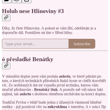
Holub nese Hlinoviny #3
Díky, že čtete Hlinoviny. A pokud se vám líbí, odebírejte je a
doporučte dál. Pomůžete mi tím v šíření hlíny.
Subscribe
ó přesladké Benátky
V minulém dopise jsem vám poslala
anketu
, ve které pátrám po
tom, o kterých technikách přírodních štuků byste se chtěli dozvědět
víc. Ze sesbíraných dat mi vypadla první technika, kterou vám
stručně představím -
Benátský štuk
. A protože mě váš názor fakt
zajímá, tak
anketu
s drobnou obměnou nechávám na konci dopisu.
Tradiční
Perlou v blátě
bude jedna z úžasných vlastností hliněné
omítky - její pozitivní vliv na
mikroklima
v interiéru. A v sekci
Tip