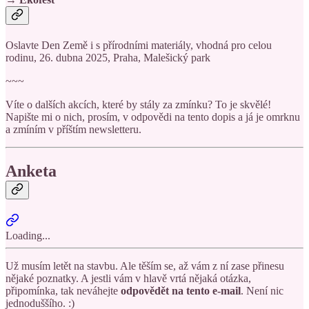
Oslavte Den Země i s přírodními materiály, vhodná pro celou
rodinu, 26. dubna 2025, Praha, Malešický park
~~~
Víte o dalších akcích, které by stály za zmínku? To je skvělé!
Napište mi o nich, prosím, v odpovědi na tento dopis a já je omrknu
a zmíním v příštím newsletteru.
Anketa
Loading...
Už musím letět na stavbu. Ale těším se, až vám z ní zase přinesu
nějaké poznatky. A jestli vám v hlavě vrtá nějaká otázka,
připomínka, tak neváhejte
odpovědět na tento e-mail
. Není nic
jednoduššího. :)