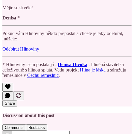
Mějte se skvěle!
Denisa *
Pokud vám Hlinoviny někdo přeposlal a chcete je taky odebírat,
můžete:
Odebírat Hlinoviny
* Hlinoviny jsem poslala já -
Denisa Divoká
- hliněná stavitelka
celoživotně s hlínou spjatá. Vedu projekt
Hlína je láska
a sdružuju
řemeslnice v
Cechu řemeslnic
.
Share
Discussion about this post
Comments
Restacks