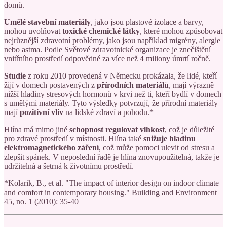
domů.
Umělé
stavební materiály
, jako jsou plastové izolace a barvy,
mohou uvolňovat
toxické
chemické látky
, které mohou způsobovat
nejrůznější zdravotní problémy, jako jsou například migrény, alergie
nebo astma. Podle Světové zdravotnické organizace je znečištění
vnitřního prostředí odpovědné za více než 4 miliony úmrtí ročně.
Studie
z roku 2010 provedená v Německu prokázala, že lidé, kteří
žijí v domech postavených z
přírodních materiálů
, mají výrazně
nižší hladiny stresových hormonů v krvi než ti, kteří bydlí v domech
s umělými materiály. Tyto výsledky potvrzují, že přírodní materiály
mají
pozitivní vliv
na lidské zdraví a pohodu.*
Hlína má mimo jiné
schopnost regulovat vlhkost
, což je důležité
pro zdravé prostředí v místnosti. Hlína také
snižuje hladinu
elektromagnetického záření
, což může pomoci ulevit od stresu a
zlepšit spánek. V neposlední řadě je hlína znovupoužitelná, takže je
udržitelná a šetrná k životnímu prostředí.
*Kolarik, B., et al. "The impact of interior design on indoor climate
and comfort in contemporary housing." Building and Environment
45, no. 1 (2010): 35-40