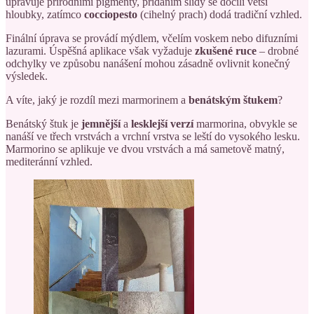
upravuje přírodními pigmenty, přidáním slídy se docílí větší
hloubky, zatímco
cocciopesto
(cihelný prach) dodá tradiční vzhled.
Finální úprava se provádí mýdlem, včelím voskem nebo difuzními
lazurami. Úspěšná aplikace však vyžaduje
zkušené ruce
– drobné
odchylky ve způsobu nanášení mohou zásadně ovlivnit konečný
výsledek.
A víte, jaký je rozdíl mezi marmorinem a
benátským štukem
?
Benátský štuk je
jemnější
a
lesklejší verzí
marmorina, obvykle se
nanáší ve třech vrstvách a vrchní vrstva se leští do vysokého lesku.
Marmorino se aplikuje ve dvou vrstvách a má sametově matný,
mediteránní vzhled.