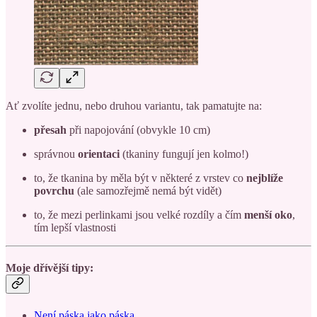
Ať zvolíte jednu, nebo druhou variantu, tak pamatujte na:
přesah
při napojování (obvykle 10 cm)
správnou
orientaci
(tkaniny fungují jen kolmo!)
to, že tkanina by měla být v některé z vrstev co
nejblíže
povrchu
(ale samozřejmě nemá být vidět)
to, že mezi perlinkami jsou velké rozdíly a čím
menší oko
,
tím lepší vlastnosti
Moje dřívější tipy:
Není páska jako páska