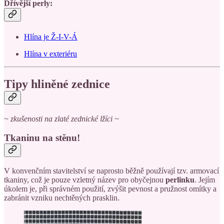
Dřívější perly:
Hlína je Ž-I-V-Á
Hlína v exteriéru
Tipy hliněné zednice
~ zkušenosti na zlaté zednické lžíci ~
Tkaninu na stěnu!
V konvenčním stavitelství se naprosto běžně používají tzv. armovací
tkaniny, což je pouze vzletný název pro obyčejnou
perlinku
. Jejím
úkolem je, při správném použití, zvýšit pevnost a pružnost omítky a
zabránit vzniku nechtěných prasklin.